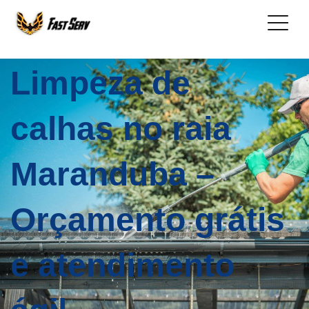
Limpeza de
calhas no raia
Maranduba –
Orçamento grátis
e atendimento