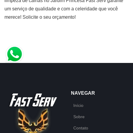
limpeza de calhas no Jardim Princesa Fast Serv garante
um serviço de qualidade e com a celeridade que você
merece! Solicite o seu orçamento!
NAVEGAR
Início
Sobre
Contato