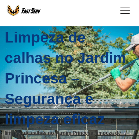
Limpeza de
calhas no Jardim
Princesa –
Segurança e
limpeza eficaz
limpeza de calhas no Jardim Princesa, limpeza de