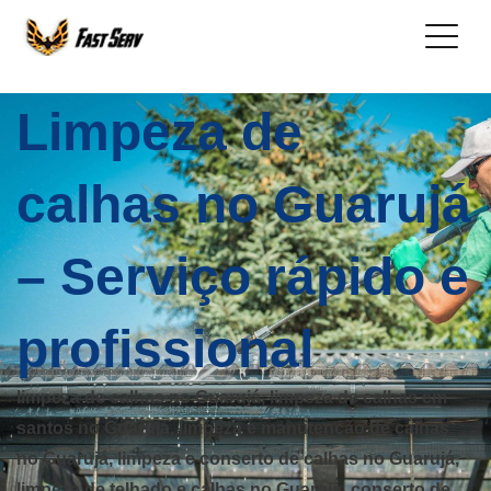
Limpeza de
calhas no Guarujá
– Serviço rápido e
profissional
limpeza de calhas no Guarujá, limpeza de calhas em
santos no Guarujá, limpeza e manutenção de calhas
no Guarujá, limpeza e conserto de calhas no Guarujá,
limpeza de telhado e calhas no Guarujá, conserto de