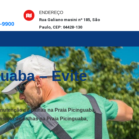
ENDEREÇO
Rua Galiano masini nº 185, São
6-9900
Paulo, CEP: 04428-130
uaba – Evite
anutenção de calhas na Praia Picinguaba,
nserto de calhas na Praia Picinguaba,