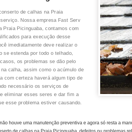
conserto de calhas na Praia
 serviço. Nossa empresa Fast Serv
na Praia Picinguaba, contamos com
alificados para execução desse
ocê imediatamente deve realizar o
 se estenda por todo o telhado,
 casos, os problemas se dão pelo
do na calha, assim como o acúmulo de
ra com certeza haverá algum tipo de
ndo necessário os serviços de
e eliminar esses seres e dar fim a
ue esse problema estiver causando.
ão houve uma manutenção preventiva e agora só resta a manute
erto de calhas na Praia Picinguaba, defeitos ou problemas re