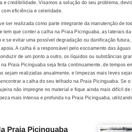
 e credibilidade. Visamos a solução do seu problema, devi
 com eficiência e celeridade.
e ser realizada como parte integrante da manutenção de tod
e tem que conter a calha na Praia Picinguaba, as laterais d
im e se evitar uma possível degradação ou danificação futur
e apoia. A calha é a responsável pelo escoamento das águas 
conduzir de um ponto a outro, os líquidos ou substâncias gra
na Praia Picinguaba seja feita continuamente, de tempos em
sejam realizadas anualmente, e limpezas mais leves sejam 
contrar a calha do seu telhado na Praia Picinguaba. Se o es
eira não impregne no material e fique ainda mais difícil de 
peza mais intensa e profunda na Praia Picinguaba, utilizando
Praia Picinguaba