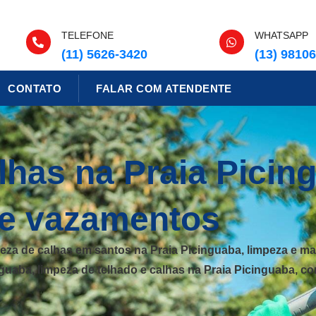
TELEFONE
WHATSAPP
(11) 5626-3420
(13) 9810
CONTATO
FALAR COM ATENDENTE
has na Praia Picing
 e vazamentos
peza de calhas em santos na Praia Picinguaba, limpeza e m
guaba, limpeza de telhado e calhas na Praia Picinguaba, co