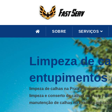
SOBRE
SERVIÇOS
Limpeza de cal
entupimentos
limpeza de calhas na Praia Picinguaba, lim
limpeza e conserto de calhas na Praia Picin
manutenção de calhas na Praia Picinguaba