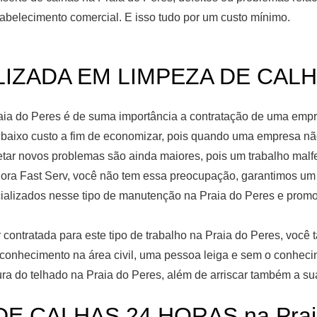
abelecimento comercial. E isso tudo por um custo mínimo.
ZADA EM LIMPEZA DE CALHAS
ia do Peres é de suma importância a contratação de uma empre
aixo custo a fim de economizar, pois quando uma empresa não
retar novos problemas são ainda maiores, pois um trabalho malfe
dora Fast Serv, você não tem essa preocupação, garantimos um 
ializados nesse tipo de manutenção na Praia do Peres e promo
contratada para este tipo de trabalho na Praia do Peres, você t
r conhecimento na área civil, uma pessoa leiga e sem o conhec
ura do telhado na Praia do Peres, além de arriscar também a su
DE CALHAS 24 HORAS na Praia