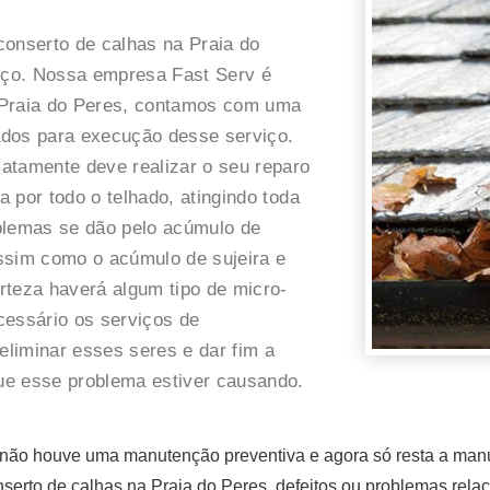
conserto de calhas na Praia do
iço. Nossa empresa Fast Serv é
 Praia do Peres, contamos com uma
cados para execução desse serviço.
atamente deve realizar o seu reparo
 por todo o telhado, atingindo toda
blemas se dão pelo acúmulo de
 assim como o acúmulo de sujeira e
rteza haverá algum tipo de micro-
cessário os serviços de
eliminar esses seres e dar fim a
ue esse problema estiver causando.
ão houve uma manutenção preventiva e agora só resta a manute
erto de calhas na Praia do Peres, defeitos ou problemas relac