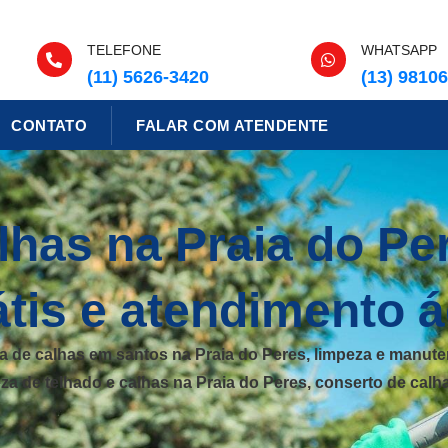
TELEFONE
WHATSAPP
(11) 5626-3420
(13) 9810
CONTATO
FALAR COM ATENDENTE
lhas na Praia do Pe
tis e atendimento á
za de calhas em santos na Praia do Peres, limpeza e manute
eza de telhado e calhas na Praia do Peres, conserto de cal