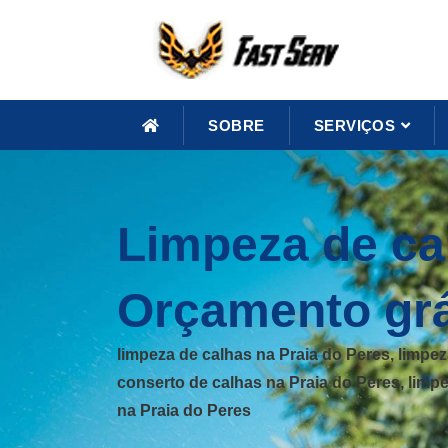
SOBRE
SERVIÇOS
Limpeza de ca
Orçamento grá
limpeza de calhas na Praia do Peres, limpe
conserto de calhas na Praia do Peres, limp
na Praia do Peres