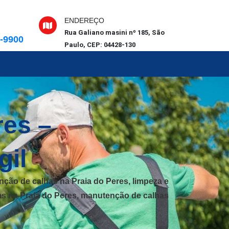
ENDEREÇO
Rua Galiano masini nº 185, São
6-9900
Paulo, CEP: 04428-130
res –
gil
nção de calhas na Praia do Peres, limpeza e
has na Praia do Peres, manutenção de calhas