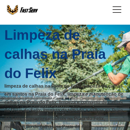
Limpeza de
calhas na Praia
do Felix
limpeza de calhas na Praia do Felix, limpeza de calhas
em santos na Praia do Felix, limpeza e manutenção de
calhas na Praia do Felix, limpeza e conserto de calhas
na Praia do Felix, limpeza de telhado e calhas na Praia
do Felix, conserto de calhas na Praia do Felix,
manutenção de calhas na Praia do Felix