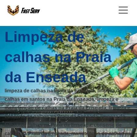
Limpeza de
calhas na Praia
da Enseada
limpeza de calhas na Praia da Enseada, limpeza de
calhas em santos na Praia da Enseada, limpeza e
manutenção de calhas na Praia da Enseada, limpeza e
conserto de calhas na Praia da Enseada, limpeza de
telhado e calhas na Praia da Enseada, conserto de
calhas na Praia da Enseada, manutenção de calhas na