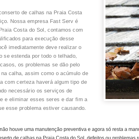
conserto de calhas na Praia Costa
iço. Nossa empresa Fast Serv é
 Praia Costa do Sol, contamos com
alificados para execução desse
ocê imediatamente deve realizar o
 se estenda por todo o telhado,
 casos, os problemas se dão pelo
do na calha, assim como o acúmulo de
ra com certeza haverá algum tipo de
ndo necessário os serviços de
e e eliminar esses seres e dar fim a
ue esse problema estiver causando.
ão houve uma manutenção preventiva e agora só resta a manute
erto de calhas na Praia Costa do Sol, defeitos ou problemas r