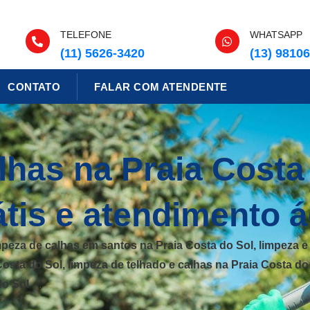
TELEFONE
WHATSAPP
(11) 5626-3420
(13) 9810
CONTATO
FALAR COM ATENDENTE
has na Praia Costa
tis e atendimento á
impeza de calhas em santos na Praia Costa do Sol, limpeza
Costa do Sol, limpeza de telhado e calhas na Praia Costa do
do Sol