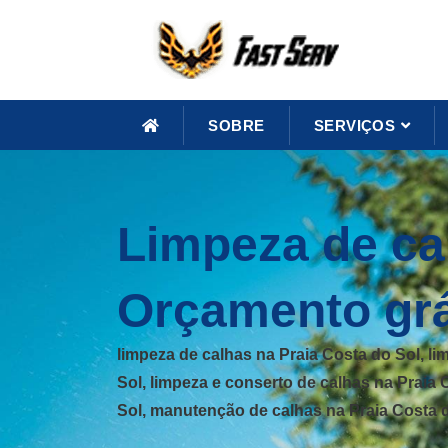
SOBRE
SERVIÇOS
Limpeza de cal
Orçamento grá
limpeza de calhas na Praia Costa do Sol, l
Sol, limpeza e conserto de calhas na Praia 
Sol, manutenção de calhas na Praia Costa 