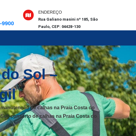
ENDEREÇO
Rua Galiano masini nº 185, São
6-9900
Paulo, CEP: 04428-130
 do Sol –
gil
 e manutenção de calhas na Praia Costa do
 Sol, conserto de calhas na Praia Costa do