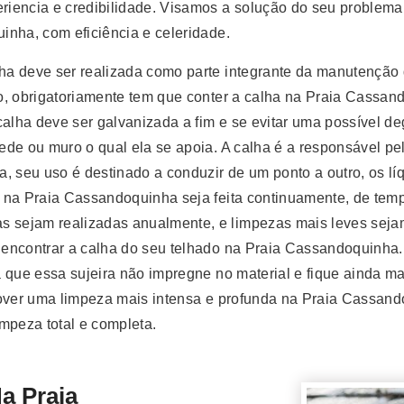
iencia e credibilidade. Visamos a solução do seu problema
inha, com eficiência e celeridade.
a deve ser realizada como parte integrante da manutenção d
, obrigatoriamente tem que conter a calha na Praia Cassand
calha deve ser galvanizada a fim e se evitar uma possível d
ede ou muro o qual ela se apoia. A calha é a responsável p
, seu uso é destinado a conduzir de um ponto a outro, os lí
 na Praia Cassandoquinha seja feita continuamente, de temp
sejam realizadas anualmente, e limpezas mais leves sejam 
ncontrar a calha do seu telhado na Praia Cassandoquinha. Se
que essa sujeira não impregne no material e fique ainda mais
over uma limpeza mais intensa e profunda na Praia Cassando
impeza total e completa.
 Praia