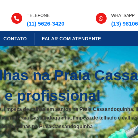
TELEFONE
WHATSAPP
(11) 5626-3420
(13) 9810
CONTATO
FALAR COM ATENDENTE
lhas na Praia Cass
 e profissional
, limpeza de calhas em santos na Praia Cassandoquinha, l
has na Praia Cassandoquinha, limpeza de telhado e calha
ção de calhas na Praia Cassandoquinha