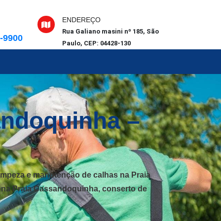
ENDEREÇO
Rua Galiano masini nº 185, São
6-9900
Paulo, CEP: 04428-130
andoquinha –
impeza e manutenção de calhas na Praia
s na Praia Cassandoquinha, conserto de