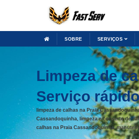
SOBRE
SERVIÇOS
Limpeza de ca
Serviço rápido
limpeza de calhas na Praia Cassandoquinha
Cassandoquinha, limpeza e conserto de cal
calhas na Praia Cassandoquinha, manuten