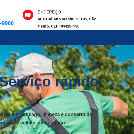
ENDEREÇO
Rua Galiano masini nº 185, São
6-9900
Paulo, CEP: 04428-130
Serviço rápido
lhas em Santiago, limpeza e conserto de
tenção de calhas em Santiago