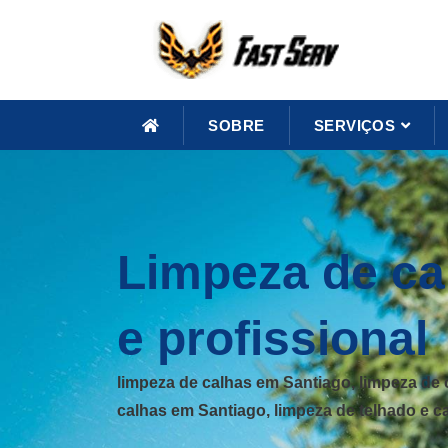
SOBRE
SERVIÇOS
Limpeza de ca
e profissional
limpeza de calhas em Santiago, limpeza de
calhas em Santiago, limpeza de telhado e 