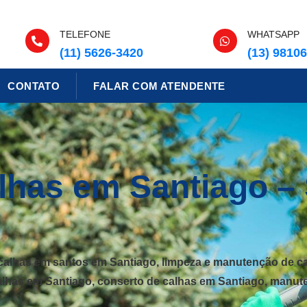
TELEFONE
WHATSAPP
(11) 5626-3420
(13) 9810
CONTATO
FALAR COM ATENDENTE
lhas em Santiago – 
 calhas em santos em Santiago, limpeza e manutenção de ca
calhas em Santiago, conserto de calhas em Santiago, manu