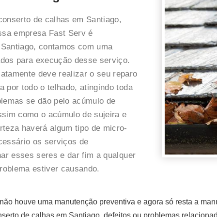
conserto de calhas em Santiago,
ssa empresa Fast Serv é
m Santiago, contamos com uma
cados para execução desse serviço.
atamente deve realizar o seu reparo
 por todo o telhado, atingindo toda
blemas se dão pelo acúmulo de
 assim como o acúmulo de sujeira e
rteza haverá algum tipo de micro-
cessário os serviços de
nar esses seres e dar fim a qualquer
roblema estiver causando.
ão houve uma manutenção preventiva e agora só resta a manute
serto de calhas em Santiago, defeitos ou problemas relacionad