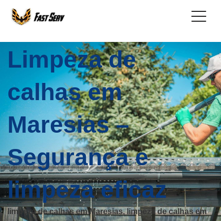
Limpeza de
calhas em
Maresias –
Segurança e
limpeza eficaz
limpeza de calhas em Maresias, limpeza de calhas em