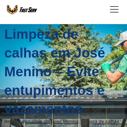
Limpeza de
calhas em José
Menino – Evite
entupimentos e
vazamentos
limpeza de calhas em José Menino, limpeza de calhas