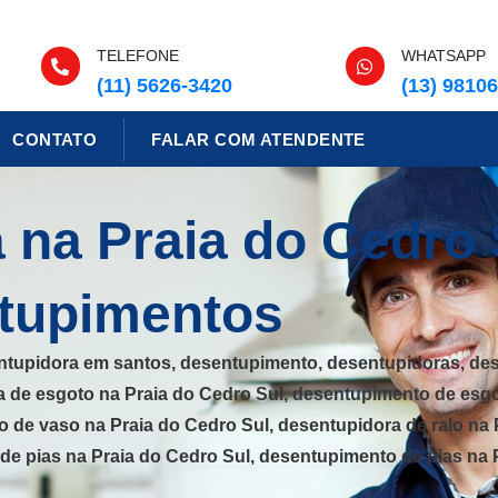
TELEFONE
WHATSAPP
(11) 5626-3420
(13) 9810
CONTATO
FALAR COM ATENDENTE
 na Praia do Cedro 
ntupimentos
entupidora em santos, desentupimento, desentupidoras, de
a de esgoto na Praia do Cedro Sul, desentupimento de esgo
o de vaso na Praia do Cedro Sul, desentupidora de ralo na
 de pias na Praia do Cedro Sul, desentupimento de pias na 