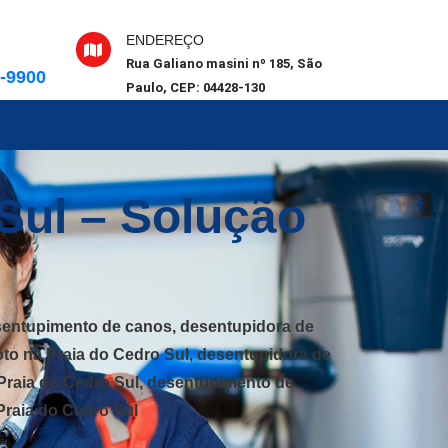
ENDEREÇO
Rua Galiano masini nº 185, São
6-9900
Paulo, CEP: 04428-130
Sul – Solução
sentupimento de canos, desentupidora de
to na Praia do Cedro Sul, desentupidora de
 Praia do Cedro Sul, desentupimento de
Praia do Cedro Sul