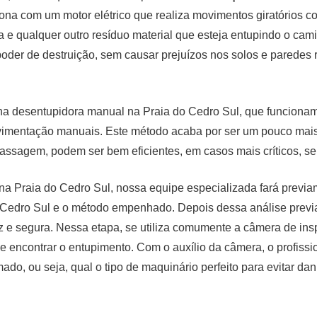
ona com um motor elétrico que realiza movimentos giratórios c
da e qualquer outro resíduo material que esteja entupindo o cam
oder de destruição, sem causar prejuízos nos solos e paredes 
ina desentupidora manual na Praia do Cedro Sul, que funciona
vimentação manuais. Este método acaba por ser um pouco mais
assagem, podem ser bem eficientes, em casos mais críticos, s
na Praia do Cedro Sul, nossa equipe especializada fará previ
o Cedro Sul e o método empenhado. Depois dessa análise previ
az e segura. Nessa etapa, se utiliza comumente a câmera de ins
e encontrar o entupimento. Com o auxílio da câmera, o profissi
do, ou seja, qual o tipo de maquinário perfeito para evitar dan