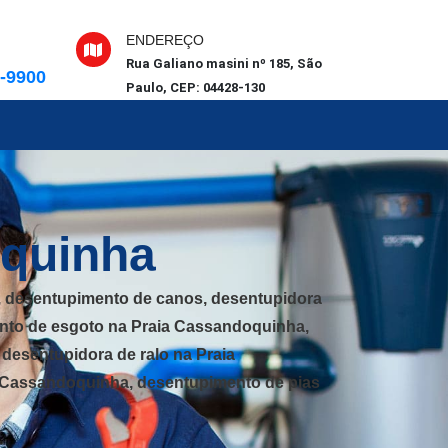
ENDEREÇO
Rua Galiano masini nº 185, São
6-9900
Paulo, CEP: 04428-130
oquinha
, desentupimento de canos, desentupidora
nto de esgoto na Praia Cassandoquinha,
esentupidora de ralo na Praia
a Cassandoquinha, desentupimento de pias