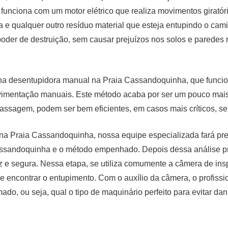
funciona com um motor elétrico que realiza movimentos giratór
da e qualquer outro resíduo material que esteja entupindo o cam
oder de destruição, sem causar prejuízos nos solos e paredes 
ina desentupidora manual na Praia Cassandoquinha, que funci
vimentação manuais. Este método acaba por ser um pouco mais
assagem, podem ser bem eficientes, em casos mais críticos, s
 na Praia Cassandoquinha, nossa equipe especializada fará pr
Cassandoquinha e o método empenhado. Depois dessa análise p
az e segura. Nessa etapa, se utiliza comumente a câmera de ins
e encontrar o entupimento. Com o auxílio da câmera, o profissi
do, ou seja, qual o tipo de maquinário perfeito para evitar dan