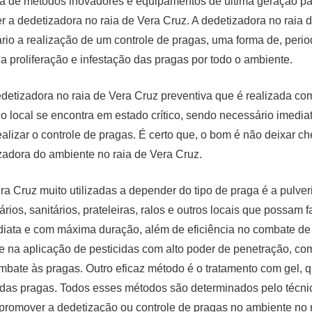
iza de métodos inovadores e equipamentos de última geração pa
r a dedetizadora no raia de Vera Cruz. A dedetizadora no raia
io a realização de um controle de pragas, uma forma de, perio
a proliferação e infestação das pragas por todo o ambiente.
 dedetizadora no raia de Vera Cruz preventiva que é realizada c
o local se encontra em estado crítico, sendo necessário imedi
lizar o controle de pragas. É certo que, o bom é não deixar ch
izadora do ambiente no raia de Vera Cruz.
a Cruz muito utilizadas a depender do tipo de praga é a pulve
ios, sanitários, prateleiras, ralos e outros locais que possam fa
iata e com máxima duração, além de eficiência no combate de b
 na aplicação de pesticidas com alto poder de penetração, com 
mbate às pragas. Outro eficaz método é o tratamento com gel, 
 das pragas. Todos esses métodos são determinados pelo técni
promover a dedetização ou controle de pragas no ambiente no r