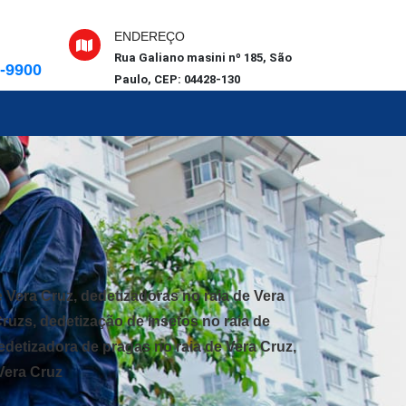
ENDEREÇO
Rua Galiano masini nº 185, São
6-9900
Paulo, CEP: 04428-130
e Vera Cruz, dedetizadoras no raia de Vera
Cruzs, dedetização de insetos no raia de
edetizadora de pragas no raia de Vera Cruz,
Vera Cruz