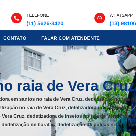
TELEFONE
WHATSAPP
(11) 5626-3420
(13) 9810
CONTATO
FALAR COM ATENDENTE
o raia de Vera Cruz
dora em santos no raia de Vera Cruz, dedetização no raia d
etização no raia de Vera Cruz, detetizadora no raia de Vera 
 Vera Cruz, dedetizadora de insetos no raia de Vera Cruz, d
, dedetização de baratas, dedetização de pulgas no raia de 