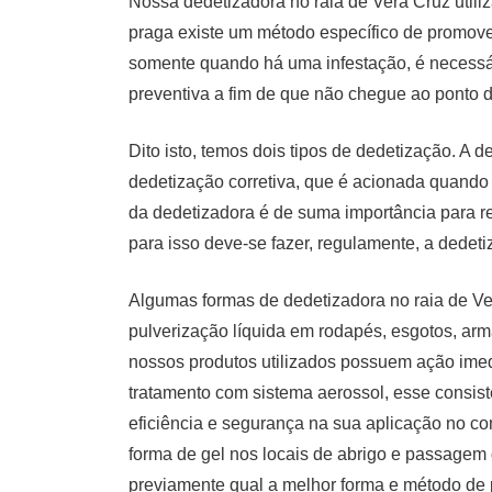
Nossa dedetizadora no raia de Vera Cruz util
praga existe um método específico de promove
somente quando há uma infestação, é necessár
preventiva a fim de que não chegue ao ponto d
Dito isto, temos dois tipos de dedetização. A
dedetização corretiva, que é acionada quando 
da dedetizadora é de suma importância para rea
para isso deve-se fazer, regulamente, a dedet
Algumas formas de dedetizadora no raia de Ver
pulverização líquida em rodapés, esgotos, armár
nossos produtos utilizados possuem ação imed
tratamento com sistema aerossol, esse consiste
eficiência e segurança na sua aplicação no co
forma de gel nos locais de abrigo e passagem
previamente qual a melhor forma e método de 