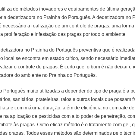
tiliza de métodos inovadores e equipamentos de última geraçã
r a dedetizadora no Prainha do Português. A dedetizadora no 
necessário a realização de um controle de pragas, uma forma 
a proliferação e infestação das pragas por todo o ambiente.
 dedetizadora no Prainha do Português preventiva que é realiza
o local se encontra em estado crítico, sendo necessário imedi
lizar o controle de pragas. É certo que, o bom é não deixar ch
izadora do ambiente no Prainha do Português.
 Português muito utilizadas a depender do tipo de praga é a p
ios, sanitários, prateleiras, ralos e outros locais que possam fa
iata e com máxima duração, além de eficiência no combate de b
 na aplicação de pesticidas com alto poder de penetração, com 
mbate às pragas. Outro eficaz método é o tratamento com gel, 
 das pragas. Todos esses métodos são determinados pelo técni