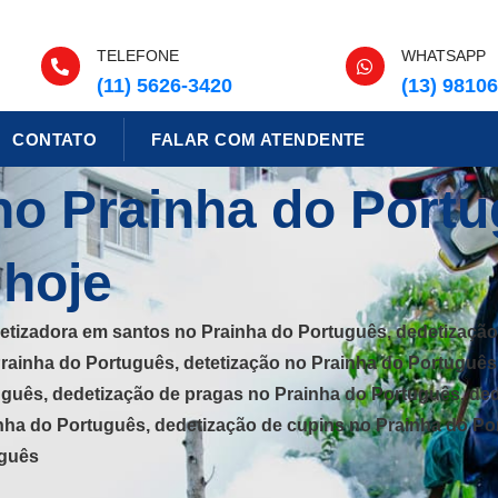
TELEFONE
WHATSAPP
(11) 5626-3420
(13) 9810
CONTATO
FALAR COM ATENDENTE
no Prainha do Portu
 hoje
etizadora em santos no Prainha do Português, dedetização
Prainha do Português, detetização no Prainha do Português
uguês, dedetização de pragas no Prainha do Português, ded
nha do Português, dedetização de cupins no Prainha do Por
uguês