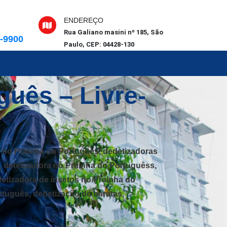
ENDEREÇO
Rua Galiano masini nº 185, São
6-9900
Paulo, CEP: 04428-130
guês – Livre-
 no Prainha do Português, dedetizadoras
, detetizadora no Prainha do Portuguêss,
etizadora de insetos no Prainha do
tuguês, dedetização de baratas,