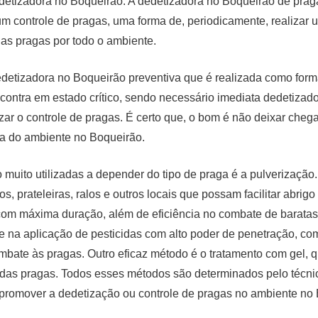
edetizadora no Boqueirão. A dedetizadora no Boqueirão de pr
um controle de pragas, uma forma de, periodicamente, realizar 
das pragas por todo o ambiente.
 dedetizadora no Boqueirão preventiva que é realizada como for
ncontra em estado crítico, sendo necessário imediata dedetiza
ar o controle de pragas. É certo que, o bom é não deixar chega
ra do ambiente no Boqueirão.
muito utilizadas a depender do tipo de praga é a pulverização
os, prateleiras, ralos e outros locais que possam facilitar abrig
com máxima duração, além de eficiência no combate de baratas.
 na aplicação de pesticidas com alto poder de penetração, com 
mbate às pragas. Outro eficaz método é o tratamento com gel, 
 das pragas. Todos esses métodos são determinados pelo técni
promover a dedetização ou controle de pragas no ambiente no