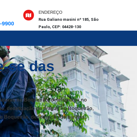
ENDEREÇO
Rua Galiano masini nº 185, São
6-9900
Paulo, CEP: 04428-130
e-se das
adoras no Boqueirão, detetizadora no
ão, dedetização de pragas no Boqueirão,
o Boqueirão, dedetização de baratas,