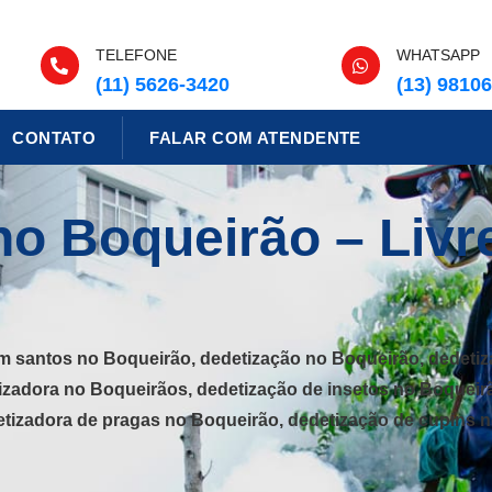
TELEFONE
WHATSAPP
(11) 5626-3420
(13) 9810
CONTATO
FALAR COM ATENDENTE
no Boqueirão – Livr
m santos no Boqueirão, dedetização no Boqueirão, dedetiz
tizadora no Boqueirãos, dedetização de insetos no Boqueir
etizadora de pragas no Boqueirão, dedetização de cupins n