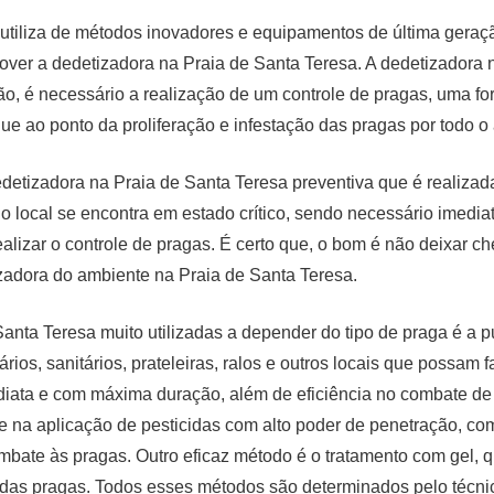
utiliza de métodos inovadores e equipamentos de última geraç
over a dedetizadora na Praia de Santa Teresa. A dedetizadora 
, é necessário a realização de um controle de pragas, uma for
ue ao ponto da proliferação e infestação das pragas por todo o
 dedetizadora na Praia de Santa Teresa preventiva que é realiz
o local se encontra em estado crítico, sendo necessário imedi
lizar o controle de pragas. É certo que, o bom é não deixar ch
izadora do ambiente na Praia de Santa Teresa.
anta Teresa muito utilizadas a depender do tipo de praga é a 
ios, sanitários, prateleiras, ralos e outros locais que possam fa
iata e com máxima duração, além de eficiência no combate de b
 na aplicação de pesticidas com alto poder de penetração, com 
mbate às pragas. Outro eficaz método é o tratamento com gel, 
 das pragas. Todos esses métodos são determinados pelo técni