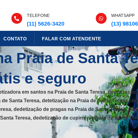
TELEFONE
WHATSAPP
(11) 5626-3420
(13) 9810
CONTATO
FALAR COM ATENDENTE
a Praia de Santa Te
tis e seguro
etizadora em santos na Praia de Santa Teresa, dedetização 
a de Santa Teresa, detetização na Praia de Santa Teresa, de
eresa, dedetização de pragas na Praia de Santa Teresa, ded
 Santa Teresa, dedetização de cupins na Praia de Santa Ter