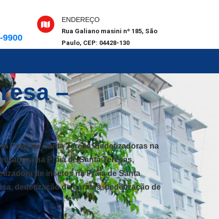
ENDEREÇO
Rua Galiano masini nº 185, São
6-9900
Paulo, CEP: 04428-130
resa –
na Praia de Santa Teresa, dedetizadoras na
tetizadora na Praia de Santa Teresas,
etizadora de insetos na Praia de Santa
esa, dedetização de baratas, dedetização de