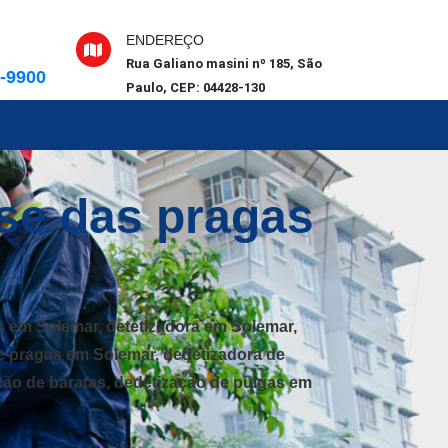
ENDEREÇO
Rua Galiano masini nº 185, São
6-9900
Paulo, CEP: 04428-130
se das pragas
 em Solemar, detetizadora em Solemar,
e pragas em Solemar, dedetizadora de
ção de baratas, dedetização de pulgas em