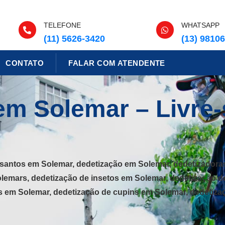
TELEFONE
WHATSAPP
(11) 5626-3420
(13) 9810
CONTATO
FALAR COM ATENDENTE
em Solemar – Livre-
santos em Solemar, dedetização em Solemar, dedetizadoras
olemars, dedetização de insetos em Solemar, dedetização d
s em Solemar, dedetização de cupins em Solemar, dedetiza