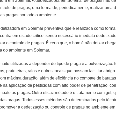
adora em Solemar. A dedetizadora em Solemar de pragas não 
ontrole de pragas, uma forma de, periodicamente, realizar uma 
das pragas por todo o ambiente.
 dedetizadora em Solemar preventiva que é realizada como form
ncontra em estado crítico, sendo necessário imediata dedetiza
ar o controle de pragas. É certo que, o bom é não deixar chega
ora do ambiente em Solemar.
ito utilizadas a depender do tipo de praga é a pulverização.
os, prateleiras, ralos e outros locais que possam facilitar abrig
com máxima duração, além de eficiência no combate de baratas.
 na aplicação de pesticidas com alto poder de penetração, com 
mbate às pragas. Outro eficaz método é o tratamento com gel, 
 das pragas. Todos esses métodos são determinados pelo técni
 promover a dedetização ou controle de pragas no ambiente em