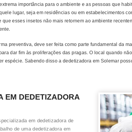
extrema importância para o ambiente e as pessoas que habit
quele lugar, seja em residências ou em estabelecimentos co
 de que esses insetos não mais retornem ao ambiente recent
ente.
rma preventiva, deve ser feita como parte fundamental da m
ara dar fim às proliferações das pragas. O local quando não
uer espécie. Sabendo disso a dedetizadora em Solemar possu
A EM DEDETIZADORA
specializada em dedetizadora de
abalho de uma dedetizadora em