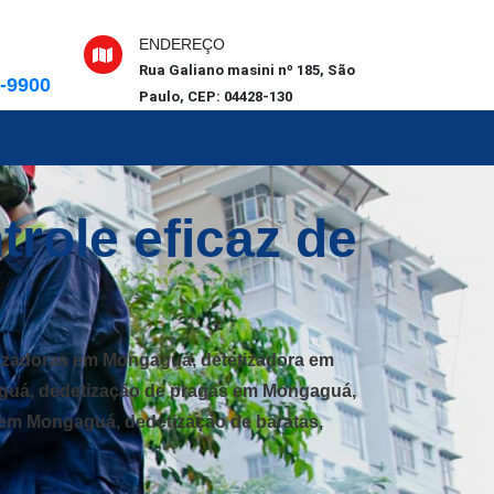
ENDEREÇO
Rua Galiano masini nº 185, São
6-9900
Paulo, CEP: 04428-130
role eficaz de
izadoras em Mongaguá, detetizadora em
guá, dedetização de pragas em Mongaguá,
em Mongaguá, dedetização de baratas,