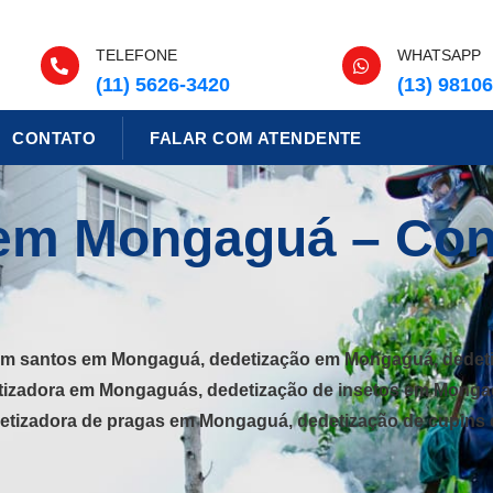
TELEFONE
WHATSAPP
(11) 5626-3420
(13) 9810
CONTATO
FALAR COM ATENDENTE
em Mongaguá – Cont
em santos em Mongaguá, dedetização em Mongaguá, dedet
tizadora em Mongaguás, dedetização de insetos em Monga
etizadora de pragas em Mongaguá, dedetização de cupins 