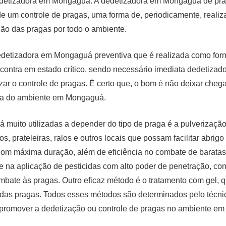
dedetizadora em Mongaguá. A dedetizadora em Mongaguá de pr
de um controle de pragas, uma forma de, periodicamente, realiz
ção das pragas por todo o ambiente.
A dedetizadora em Mongaguá preventiva que é realizada como fo
ncontra em estado crítico, sendo necessário imediata dedetiza
ar o controle de pragas. É certo que, o bom é não deixar chega
ora do ambiente em Mongaguá.
uito utilizadas a depender do tipo de praga é a pulverizaçã
os, prateleiras, ralos e outros locais que possam facilitar abrig
com máxima duração, além de eficiência no combate de baratas.
 na aplicação de pesticidas com alto poder de penetração, com 
mbate às pragas. Outro eficaz método é o tratamento com gel, 
 das pragas. Todos esses métodos são determinados pelo técni
 promover a dedetização ou controle de pragas no ambiente e