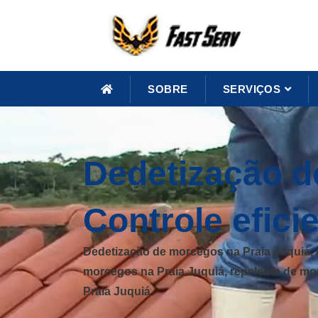
SOBRE
SERVIÇOS
Dedetização d
Controle efic
Dedetização de morcegos na Praia Juquiá, 
morcegos na Praia Juquiá, repelente de mo
Praia Juquiá