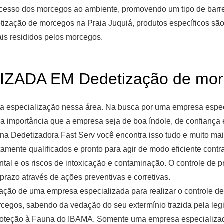
acesso dos morcegos ao ambiente, promovendo um tipo de barreir
ização de morcegos na Praia Juquiá, produtos específicos são 
ais resididos pelos morcegos.
ADA EM Dedetização de morce
ma especialização nessa área. Na busca por uma empresa espe
ma importância que a empresa seja de boa índole, de confiança 
na Dedetizadora Fast Serv você encontra isso tudo e muito mai
mente qualificados e pronto para agir de modo eficiente contr
tal e os riscos de intoxicação e contaminação. O controle de p
razo através de ações preventivas e corretivas.
tação de uma empresa especializada para realizar o controle d
egos, sabendo da vedação do seu extermínio trazida pela legi
 Proteção à Fauna do IBAMA. Somente uma empresa especializa