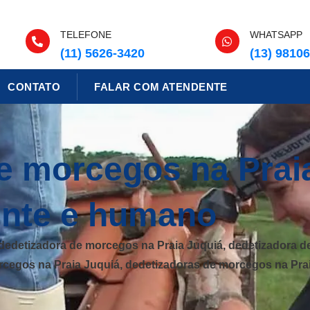
TELEFONE
WHATSAPP
(11) 5626-3420
(13) 9810
CONTATO
FALAR COM ATENDENTE
e morcegos na Prai
iente e humano
dedetizadora de morcegos na Praia Juquiá, dedetizadora de
rcegos na Praia Juquiá, dedetizadoras de morcegos na Pra