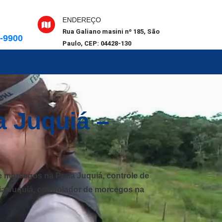
ENDEREÇO
Rua Galiano masini nº 185, São
6-9900
Paulo, CEP: 04428-130
a Juquiá –
 morcegos na Praia Juquiá, controle de
ia Juquiá, controlador de morcegos na