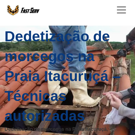
Dedetização de
morcegos na
Praia Itacuruçá –
Técnicas
autorizadas
Dedetização de morcegos na Praia Itacuruçá,