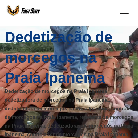
Dedetização de
morcegos na
Praia Ipanema
Dedetização de morcegos na Praia Ipanema,
dedetizadora de morcegos na Praia Ipanema,
dedetizadora de morcegos na Praia Ipanema, controle
de morcegos na Praia Ipanema, repelente de morcegos
na Praia Ipanema, dedetizadoras de morcegos na Praia
Ipanema, controlador de morcegos na Praia Ipanema