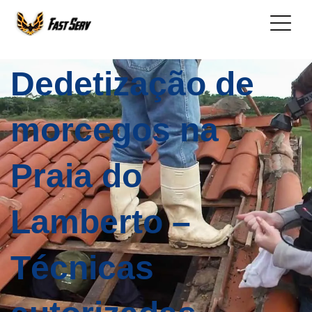
Dedetização de
morcegos na
Praia do
Lamberto –
Técnicas