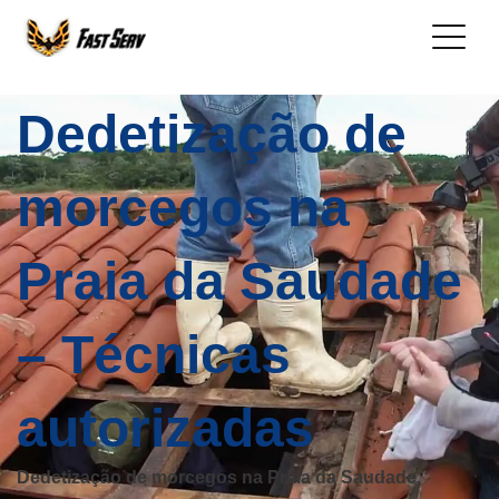
Dedetização de
morcegos na
Praia da Saudade
– Técnicas
autorizadas
Dedetização de morcegos na Praia da Saudade,