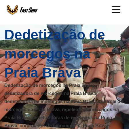
Dedetização de
morcegos na
Praia Brava
Dedetização de morcegos na Praia Brava,
dedetizadora de morcegos na Praia Brava,
dedetizadora de morcegos na Praia Brava, controle de
morcegos na Praia Brava, repelente de morcegos na
Praia Brava, dedetizadoras de morcegos na Praia
Brava, controlador de morcegos na Praia Brava