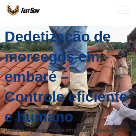
Dedetização de
morcegos em
embaré –
Controle eficiente
e humano
Dedetização de morcegos em embaré, dedetizadora de